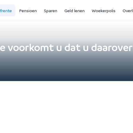
jfrente
Pensioen
Sparen
Geld lenen
Woekerpolis
Overl
oe voorkomt u dat u daarover