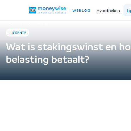
Hypotheken
Li
WEBLOG
Home
›
Weblog
›
Lijfrente
LIJFRENTE
Wat is stakingswinst en h
belasting betaalt?