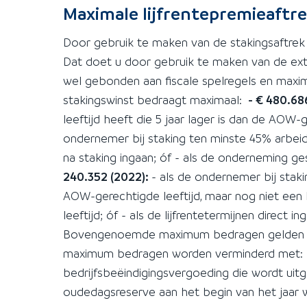
Maximale lijfrentepremieaftr
Door gebruik te maken van de stakingsaftrek k
Dat doet u door gebruik te maken van de extra 
wel gebonden aan fiscale spelregels en maxim
stakingswinst bedraagt maximaal:
- € 480.68
leeftijd heeft die 5 jaar lager is dan de AOW-g
ondernemer bij staking ten minste 45% arbeid
na staking ingaan; óf - als de onderneming g
240.352 (2022):
- als de ondernemer bij stakin
AOW-gerechtigde leeftijd, maar nog niet een l
leeftijd; óf - als de lijfrentetermijnen direct in
Bovengenoemde maximum bedragen gelden per
maximum bedragen worden verminderd met: - 
bedrijfsbeëindigingsvergoeding die wordt uitg
oudedagsreserve aan het begin van het jaar 