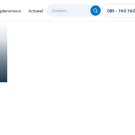
ijdensrisico
Actueel
085 - 760 76