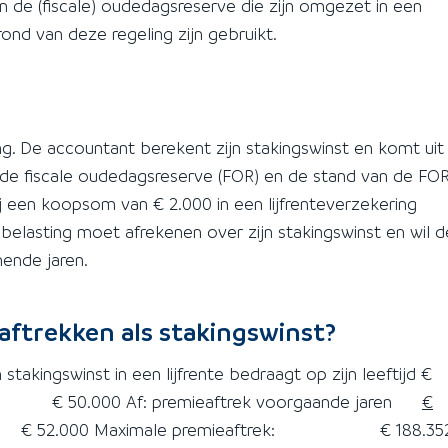
n de (fiscale) oudedagsreserve die zijn omgezet in een
rond van deze regeling zijn gebruikt.
ing. De accountant berekent zijn stakingswinst en komt uit
 de fiscale oudedagsreserve (FOR) en de stand van de FO
hij een koopsom van € 2.000 in een lijfrenteverzekering
 belasting moet afrekenen over zijn stakingswinst en wil d
mende jaren.
aftrekken als stakingswinst?
kingswinst in een lijfrente bedraagt op zijn leeftijd €
aar € 50.000 Af: premieaftrek voorgaande jaren
€
le premieaftrek: € 188.35