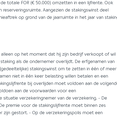
de totale FOR (€ 50.000) omzetten in een lijfrente. Ook
n reserveringsruimte. Aangezien de stakingswinst deel
eaftrek op grond van de jaarruimte in het jaar van staki
lleen op het moment dat hij zijn bedrijf verkoopt of wil
n staking als de ondernemer overlijdt. De erfgenamen van
edeeltelijke) stakingswinst om te zetten in één of meer
namen niet in één keer belasting willen betalen en een
akingslijfrente bij overlijden moet voldoen aan de volgen
 voldoen aan de voorwaarden voor een
e situatie verzekeringnemer van de verzekering. - De
- De premie voor de stakingslijfrente moet binnen zes
 zijn gestort. - Op de verzekeringspolis moet een