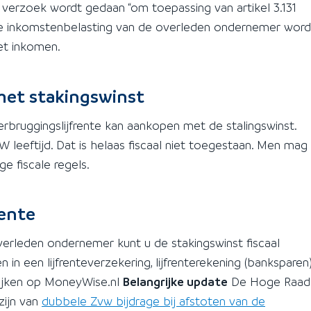
 verzoek wordt gedaan “om toepassing van artikel 3.131
fte inkomstenbelasting van de overleden ondernemer word
het inkomen.
met stakingswinst
bruggingslijfrente kan aankopen met de stalingswinst.
W leeftijd. Dat is helaas fiscaal niet toegestaan. Men mag
ge fiscale regels.
rente
erleden ondernemer kunt u de stakingswinst fiscaal
n in een lijfrenteverzekering, lijfrenterekening (banksparen
elijken op MoneyWise.nl
Belangrijke update
De Hoge Raad
zijn van
dubbele Zvw bijdrage bij afstoten van de