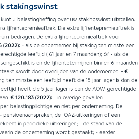
ek stakingswinst
unt u belastingheffing over uw stakingswinst uitstellen.
lijfrentepremieaftrek. Die extra lijfrentepremieaftrek is
um bedragen. De extra lijfrentepremieaftrek voor
6 (2022):
- als de ondernemer bij staking ten minste een
erechtigde leeftijd ( 61 jaar en 7 maanden); óf - als de
songeschikt is en de lijfrentetermijnen binnen 6 maanden
estaakt wordt door overlijden van de ondernemer.
- €
g ten minste een leeftijd heeft die 15 jaar lager is dan de
eeftijd heeft die 5 jaar lager is dan de AOW-gerechtigde
gaan.
€ 120.183 (2022):
- in overige gevallen
 belastingplichtige en niet per onderneming. De
pensioenaanspraken, de IOAZ-uitkeringen of een
ekeerd in periodieke uitkeringen; - de stand van de
waarin de onderneming wordt gestaakt; - eerder