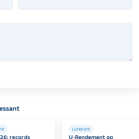
ressant
NTE
LIJFRENTE
26: records
U-Rendement op