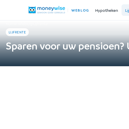
Hypotheken
Li
WEBLOG
Home
›
Weblog
›
Lijfrente
LIJFRENTE
Sparen voor uw pensioen? 