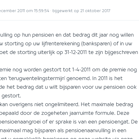
ember 2011 om 15:59:54 · bijgewerkt op 21 oktober 2017
lling op hun pensioen en dat bedrag dit jaar nog willen
storting op uw lijfrenterekening (banksparen) of in uw
et de storting uiterlijk op 31-12-2011 te zijn bijgeschreven
remie nog worden gestort tot 1-4-2011 om de premie nog
en 'terugwentelingstermijn' genoemd. In 2011 is het
de het bedrag dat u wilt bijsparen voor uw pensioen ook
 gestort.
kan overigens niet ongelimiteerd. Het maximale bedrag
 bepaald door de zogeheten jaarruimte formule. Deze
ensioenaangroei of er sprake is van een pensioengat. De
maximaal mag bijsparen als pensioenaanvulling in een
1 kunt u gemakkelijk berekenen op onze website via onze