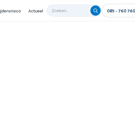
ijdensrisico
Actueel
085 - 760 76