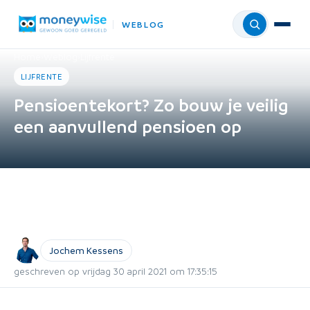
WEBLOG
Menu
Home
›
Weblog
›
Lijfrente
LIJFRENTE
Pensioentekort? Zo bouw je veilig
een aanvullend pensioen op
Jochem Kessens
geschreven op vrijdag 30 april 2021 om 17:35:15