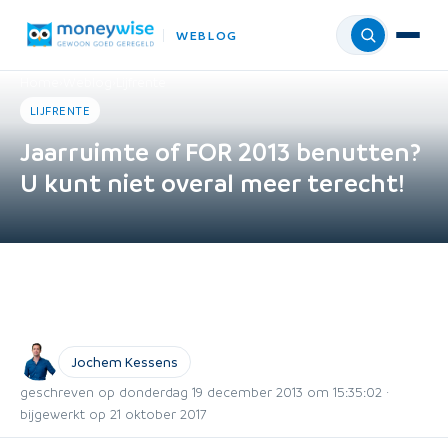
WEBLOG
Menu
Home
›
Weblog
›
Lijfrente
LIJFRENTE
Jaarruimte of FOR 2013 benutten?
U kunt niet overal meer terecht!
Jochem Kessens
geschreven op donderdag 19 december 2013 om 15:35:02 ·
bijgewerkt op 21 oktober 2017