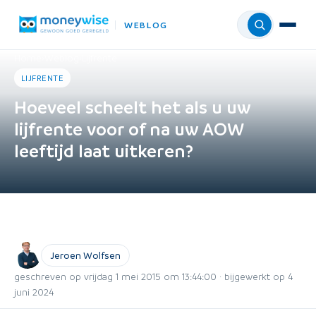
WEBLOG
Menu
Home
›
Weblog
›
Lijfrente
LIJFRENTE
Hoeveel scheelt het als u uw
lijfrente voor of na uw AOW
leeftijd laat uitkeren?
Jeroen Wolfsen
geschreven op vrijdag 1 mei 2015 om 13:44:00 · bijgewerkt op 4
juni 2024