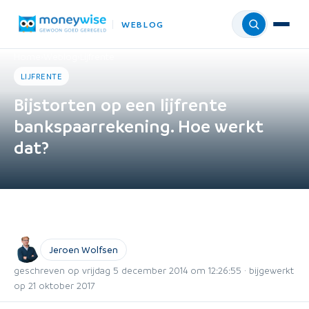
WEBLOG
Menu
Home
›
Weblog
›
Lijfrente
LIJFRENTE
Bijstorten op een lijfrente
bankspaarrekening. Hoe werkt
dat?
Jeroen Wolfsen
geschreven op vrijdag 5 december 2014 om 12:26:55 · bijgewerkt
op 21 oktober 2017