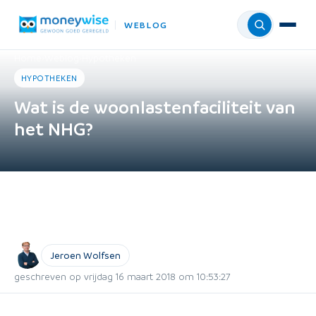
WEBLOG
Menu
Home
›
Weblog
›
Hypotheken
HYPOTHEKEN
Wat is de woonlastenfaciliteit van
het NHG?
Jeroen Wolfsen
geschreven op vrijdag 16 maart 2018 om 10:53:27