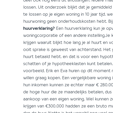
lossen. Uit onderzoek blijkt dat je gemidde
te lossen op je eigen woning in 10 jaar tijd. 
huurwoning geen onderhoudskosten hebt. Bij 
huurverklaring?
Een huurverklaring kun je opv
woningcorporatie of een andere instelling.Je k
krijgen waaruit blijkt hoe lang je al huurt en 
ooit sprake is geweest van achterstand. Het ge
huurt betaald hebt. en dat is voor een hypot
schatten of je hypotheeklasten kunt betalen
voorbeeld. Erik en Eva huren op dit moment
willen graag kopen. Een vergelijkbare woning 
hun inkomen kunnen ze echter maar € 280.000 
de hoge huur die ze maandelijks betalen, du
aankoop van een eigen woning. Wel kunnen z
krijgen van €300.000 hadden ze een bruto maa
dan de huur. Netto is het verschil nog veel g