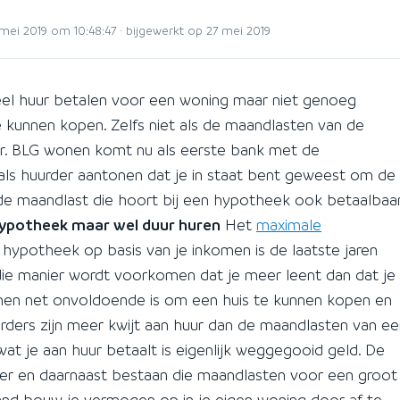
i 2019 om 10:48:47 · bijgewerkt op 27 mei 2019
veel huur betalen voor een woning maar niet genoeg
 kunnen kopen. Zelfs niet als de maandlasten van de
ur. BLG wonen komt nu als eerste bank met de
 als huurder aantonen dat je in staat bent geweest om de
de maandlast die hoort bij een hypotheek ook betaalbaa
hypotheek maar wel duur huren
Het
maximale
 hypotheek op basis van je inkomen is de laatste jaren
 die manier wordt voorkomen dat je meer leent dan dat je
komen net onvoldoende is om een huis te kunnen kopen en
rders zijn meer kwijt aan huur dan de maandlasten van ee
at je aan huur betaalt is eigenlijk weggegooid geld. De
er en daarnaast bestaan die maandlasten voor een groot
and bouw je vermogen op in je eigen woning door af te