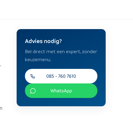
Advies nodig?
Bel direct met een expert, zonder
keuzemenu.
r
085 - 760 7610
WhatsApp
n