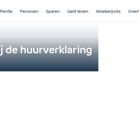
jfrente
Pensioen
Sparen
Geld lenen
Woekerpolis
Overl
j de huurverklaring