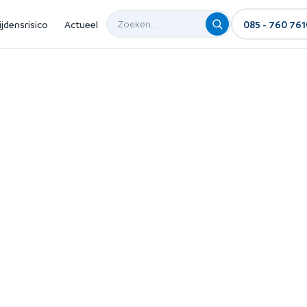
ijdensrisico
Actueel
085 - 760 761