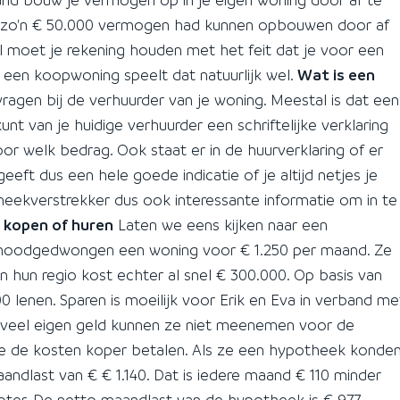
ld zo'n € 50.000 vermogen had kunnen opbouwen door af
wel moet je rekening houden met het feit dat je voor een
een koopwoning speelt dat natuurlijk wel.
Wat is een
ragen bij de verhuurder van je woning. Meestal is dat een
unt van je huidige verhuurder een schriftelijke verklaring
voor welk bedrag. Ook staat er in de huurverklaring of er
eft dus een hele goede indicatie of je altijd netjes je
heekverstrekker dus ook interessante informatie om in te
.
kopen of huren
Laten we eens kijken naar een
 noodgedwongen een woning voor € 1.250 per maand. Ze
in hun regio kost echter al snel € 300.000. Op basis van
lenen. Sparen is moeilijk voor Erik en Eva in verband me
s veel eigen geld kunnen ze niet meenemen voor de
e de kosten koper betalen. Als ze een hypotheek konde
ndlast van € € 1.140. Dat is iedere maand € 110 minder
roter. De netto maandlast van de hypotheek is € 977.