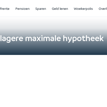
jfrente
Pensioen
Sparen
Geld lenen
Woekerpolis
Overl
r lagere maximale hypotheek