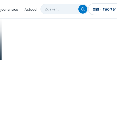
ijdensrisico
Actueel
085 - 760 761