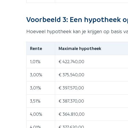
Voorbeeld 3: Een hypotheek o
Hoeveel hypotheek kan je krijgen op basis v
Rente
Maximale hypotheek
1,01%
€ 422.740,00
3,00%
€ 375.540,00
3,01%
€ 397.570,00
3,51%
€ 387.370,00
4,00%
€ 364.810,00
4,01%
€ 377.620,00