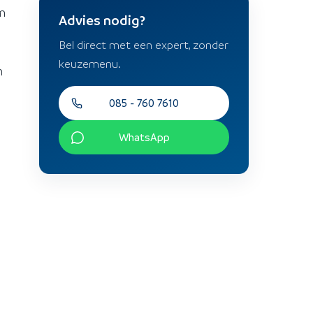
m
Advies nodig?
Bel direct met een expert, zonder
keuzemenu.
n
085 - 760 7610
WhatsApp