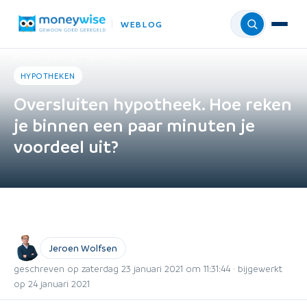
WEBLOG
Menu
Home
›
Weblog
›
Hypotheken
HYPOTHEKEN
Oversluiten hypotheek. Hoe reken
je binnen een paar minuten je
voordeel uit?
Jeroen Wolfsen
geschreven op zaterdag 23 januari 2021 om 11:31:44 · bijgewerkt
op 24 januari 2021