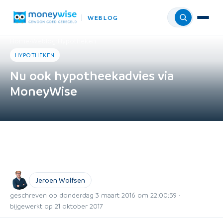
WEBLOG
Menu
Home
›
Weblog
›
Hypotheken
HYPOTHEKEN
Nu ook hypotheekadvies via
MoneyWise
Jeroen Wolfsen
geschreven op donderdag 3 maart 2016 om 22:00:59 ·
bijgewerkt op 21 oktober 2017