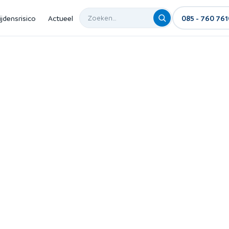
ijdensrisico
Actueel
085 - 760 761