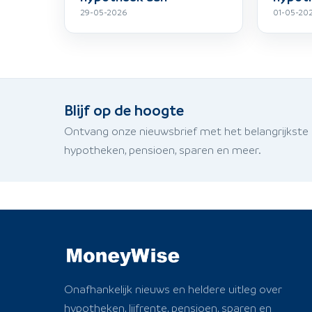
29-05-2026
01-05-20
Blijf op de hoogte
Ontvang onze nieuwsbrief met het belangrijkste
hypotheken, pensioen, sparen en meer.
Onafhankelijk nieuws en heldere uitleg over
hypotheken, lijfrente, pensioen, sparen en