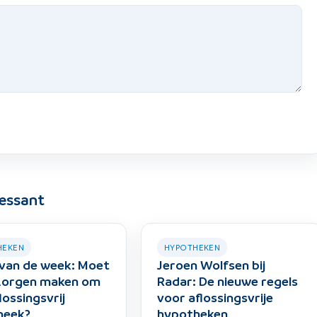
ressant
HEKEN
HYPOTHEKEN
van de week: Moet
Jeroen Wolfsen bij
 zorgen maken om
Radar: De nieuwe regels
lossingsvrij
voor aflossingsvrije
heek?
hypotheken