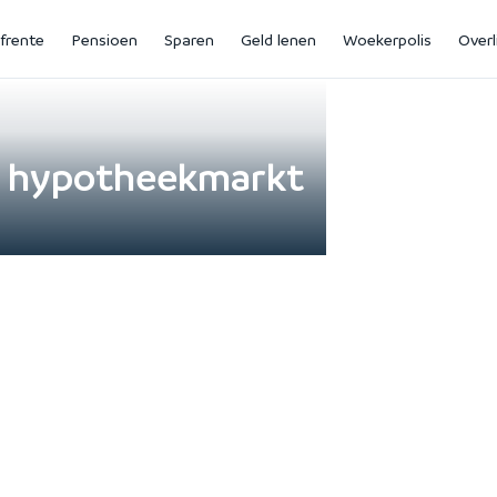
jfrente
Pensioen
Sparen
Geld lenen
Woekerpolis
Overl
n hypotheekmarkt