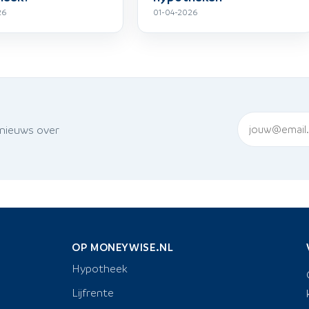
26
01-04-2026
 nieuws over
OP MONEYWISE.NL
Hypotheek
Lijfrente