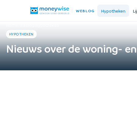
Hypotheken
Li
WEBLOG
Home
›
Weblog
›
Hypotheken
HYPOTHEKEN
Nieuws over de woning- e