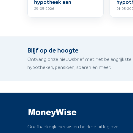
hypotheek aan
hypot
29-05-2026
01-05-20
Blijf op de hoogte
Ontvang onze nieuwsbrief met het belangrijkste
hypotheken, pensioen, sparen en meer.
Onafhankelijk nieuws en heldere uitleg over