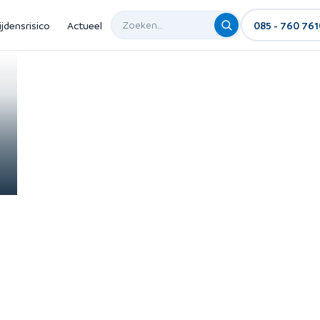
ijdensrisico
Actueel
085 - 760 761