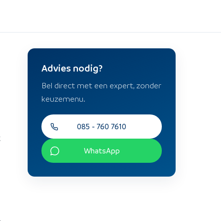
Advies nodig?
Bel direct met een expert, zonder
keuzemenu.
085 - 760 7610
t
WhatsApp
e