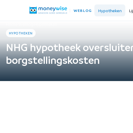
Hypotheken
Li
WEBLOG
Home
›
Weblog
›
Hypotheken
HYPOTHEKEN
NHG hypotheek oversluiten 
borgstellingskosten