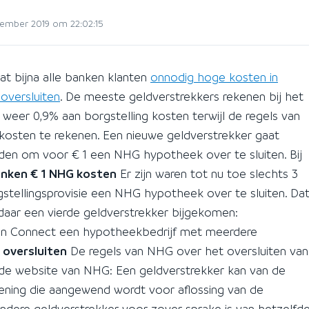
ember 2019 om 22:02:15
 dat bijna alle banken klanten
onnodig hoge kosten in
oversluiten
. De meeste geldverstrekkers rekenen bij het
er 0,9% aan borgstelling kosten terwijl de regels van
osten te rekenen. Een nieuwe geldverstrekker gaat
en om voor € 1 een NHG hypotheek over te sluiten. Bij
banken € 1 NHG kosten
Er zijn waren tot nu toe slechts 3
stellingsprovisie een NHG hypotheek over te sluiten. Da
daar een vierde geldverstrekker bijgekomen:
van Connect een hypotheekbedrijf met meerdere
 oversluiten
De regels van NHG over het oversluiten van
 de website van NHG: Een geldverstrekker kan van de
lening die aangewend wordt voor aflossing van de
andere geldverstrekker voor zover sprake is van hetzelfd