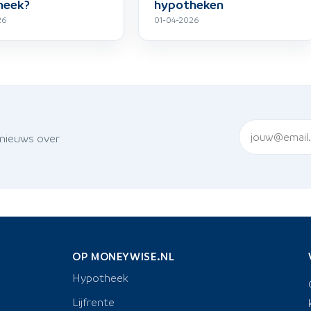
heek?
hypotheken
26
01-04-2026
 nieuws over
OP MONEYWISE.NL
Hypotheek
Lijfrente