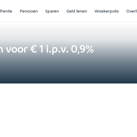
jfrente
Pensioen
Sparen
Geld lenen
Woekerpolis
Overl
voor € 1 i.p.v. 0,9%