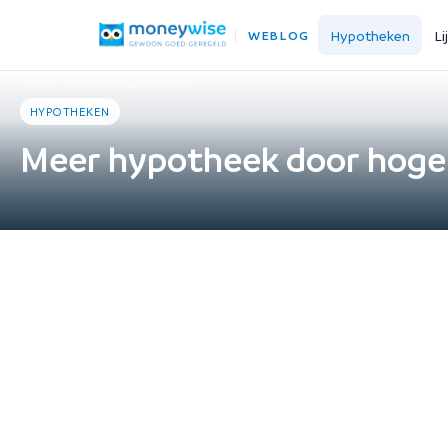
Hypotheken
Li
WEBLOG
Home
›
Weblog
›
Hypotheken
HYPOTHEKEN
Meer hypotheek door hoger