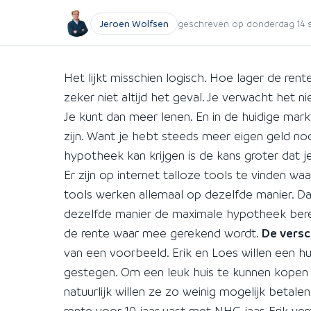
Jeroen Wolfsen
geschreven op donderdag 14 s
Het lijkt misschien logisch. Hoe lager de ren
zeker niet altijd het geval. Je verwacht het 
Je kunt dan meer lenen. En in de huidige mark
zijn. Want je hebt steeds meer eigen geld no
hypotheek kan krijgen is de kans groter dat 
Er zijn op internet talloze tools te vinden 
tools werken allemaal op dezelfde manier. Da
dezelfde manier de maximale hypotheek berek
de rente waar mee gerekend wordt.
De versc
van een voorbeeld. Erik en Loes willen een hui
gestegen. Om een leuk huis te kunnen kopen 
natuurlijk willen ze zo weinig mogelijk betal
rente voor 10 jaar vast met NHG jaar. Erik ve