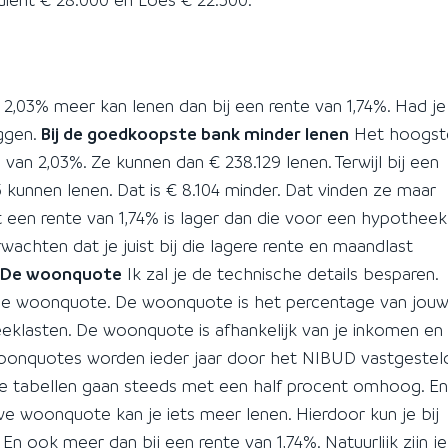
an 2,03% meer kan lenen dan bij een rente van 1,74%. Had je
eggen.
Bij de goedkoopste bank minder lenen
Het hoogst
van 2,03%. Ze kunnen dan € 238.129 lenen. Terwijl bij een
 kunnen lenen. Dat is € 8.104 minder. Dat vinden ze maar
een rente van 1,74% is lager dan die voor een hypotheek
achten dat je juist bij die lagere rente en maandlast
De woonquote
Ik zal je de technische details besparen.
e woonquote. De woonquote is het percentage van jou
klasten. De woonquote is afhankelijk van je inkomen en
oonquotes worden ieder jaar door het NIBUD vastgesteld
De tabellen gaan steeds met een half procent omhoog. En
we woonquote kan je iets meer lenen. Hierdoor kun je bij
En ook meer dan bij een rente van 1,74%. Natuurlijk zijn je