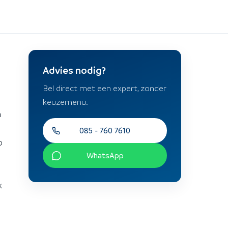
Advies nodig?
Bel direct met een expert, zonder
keuzemenu.
n
085 - 760 7610
p
WhatsApp
k