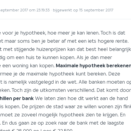
eptember 2017 om 23:19:33 · bijgewerkt op 15 september 2017
te voor je hypotheek, hoe meer je kan lenen. Toch is dat
niet maar soms ben je beter af met een iets hogere rente.
t met stijgende huizenprijzen kan dat best heel belangrijk
dig om een huis te kunnen kopen. Als je dan meer
je een woning kan kopen.
Maximale hypotheek berekene
waarmee je de maximale hypotheek kunt bereken. Deze
t is namelijk vastgelegd in de wet. Alle banken moeten o
en. Toch zijn de uitkomsten verschillend. Dat komt door
hillen per bank
We laten zien hoe dit werkt aan de hand
s kopen. De prijzen de stad waar ze willen wonen zijn flin
moet ze zoveel mogelijk hypotheek zien te krijgen. En
en. En dus gaan ze op zoek naar de bank met de laagste
rdient € 28.000 en Loes € 22.500.