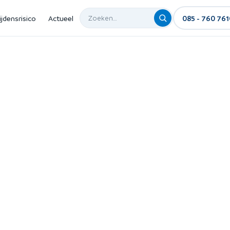
ijdensrisico
Actueel
085 - 760 761