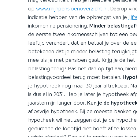
op
www.mijnpensioenoverzicht.nl
. Daarop vin
indicatie hebben van de opbrengst van je
lijf
inkomen na pensionering.
Minder belastinga
de eerste twee inkomensschijven tot een be
leeftijd verandert dat en betaal je over de e
betekenen dat je minder belasting terugkrij
mee als je met pensioen gaat. Krijg je de he
belasting terug? Pas het dan op tijd aan, hi
belastingvoordeel terug moet betalen.
Hypot
je hypotheek nog maar 30 jaar aftrekbaar. Na
is dus al in 2031. Heb je later je hypotheek 
jaarstermijn langer door.
Kun je de hypothee
aflosvrije hypotheek. Bij de meeste banken gel
hypotheek wil niet zeggen dat je de hypothee
gedurende de looptijd niet hoeft af te lossen.
weinig afgelost? Dan zul je opnieuw een hyp