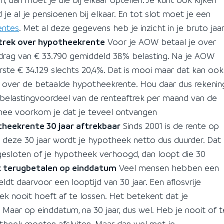
d je al je pensioenen bij elkaar. En tot slot moet je een
rentes
. Met al deze gegevens heb je inzicht in je bruto jaa
ftrek over hypotheekrente
Voor je AOW betaal je over
drag van € 33.790 gemiddeld 38% belasting. Na je AOW
erste € 34.129 slechts 20,4%. Dat is mooi maar dat kan ook
gt over de betaalde hypotheekrente. Hou daar dus rekenin
t belastingvoordeel van de renteaftrek per maand van de
ermee voorkom je dat je teveel ontvangen
heekrente 30 jaar aftrekbaar
Sinds 2001 is de rente op
 deze 30 jaar wordt je hypotheek netto dus duurder. Dat
afgesloten of je hypotheek verhoogd, dan loopt die 30
k terugbetalen op einddatum
Veel mensen hebben een
dt daarvoor een looptijd van 30 jaar. Een aflosvrije
k nooit hoeft af te lossen. Het betekent dat je
 Maar op einddatum, na 30 jaar, dus wel. Heb je nooit of t
otheek moeten afsluiten. Maar dan wel met je