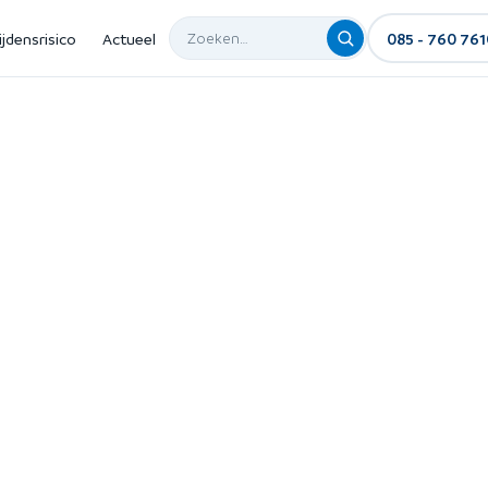
ijdensrisico
Actueel
085 - 760 761