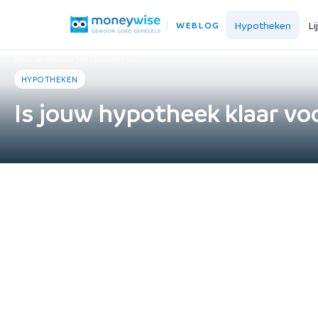
Hypotheken
Li
WEBLOG
Home
›
Weblog
›
Hypotheken
HYPOTHEKEN
Is jouw hypotheek klaar vo