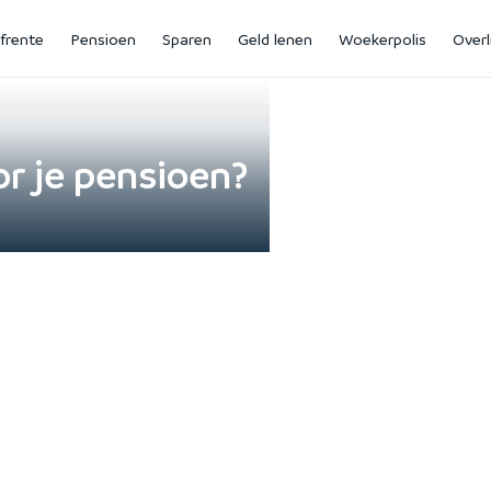
jfrente
Pensioen
Sparen
Geld lenen
Woekerpolis
Overl
or je pensioen?