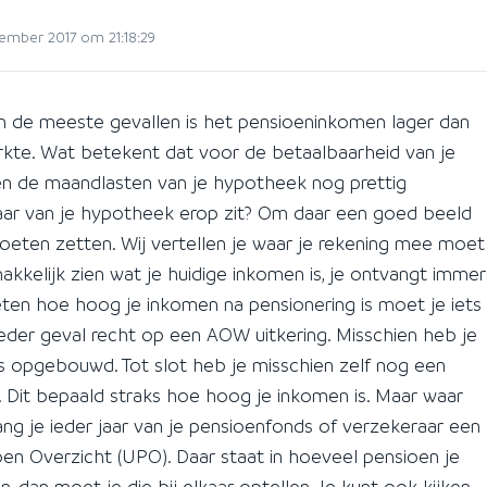
ember 2017 om 21:18:29
 In de meeste gevallen is het pensioeninkomen lager dan
rkte. Wat betekent dat voor de betaalbaarheid van je
n de maandlasten van je hypotheek nog prettig
aar van je hypotheek erop zit? Om daar een goed beeld
 moeten zetten. Wij vertellen je waar je rekening mee moet
akkelijk zien wat je huidige inkomen is, je ontvangt immer
en hoe hoog je inkomen na pensionering is moet je iets
ieder geval recht op een AOW uitkering. Misschien heb je
 opgebouwd. Tot slot heb je misschien zelf nog een
e. Dit bepaald straks hoe hoog je inkomen is. Maar waar
vang je ieder jaar van je pensioenfonds of verzekeraar een
oen Overzicht (UPO). Daar staat in hoeveel pensioen je
dan moet je die bij elkaar optellen. Je kunt ook kijken