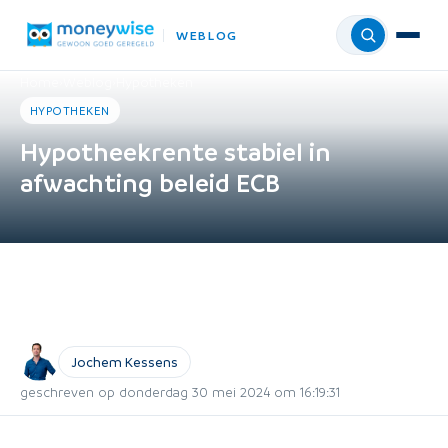
WEBLOG
Menu
Home
›
Weblog
›
Hypotheken
HYPOTHEKEN
Hypotheekrente stabiel in
afwachting beleid ECB
Jochem Kessens
geschreven op donderdag 30 mei 2024 om 16:19:31