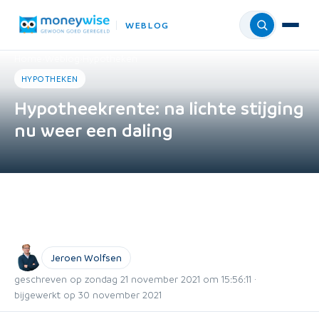
WEBLOG
Menu
Home
›
Weblog
›
Hypotheken
HYPOTHEKEN
Hypotheekrente: na lichte stijging
nu weer een daling
Jeroen Wolfsen
geschreven op zondag 21 november 2021 om 15:56:11 ·
bijgewerkt op 30 november 2021