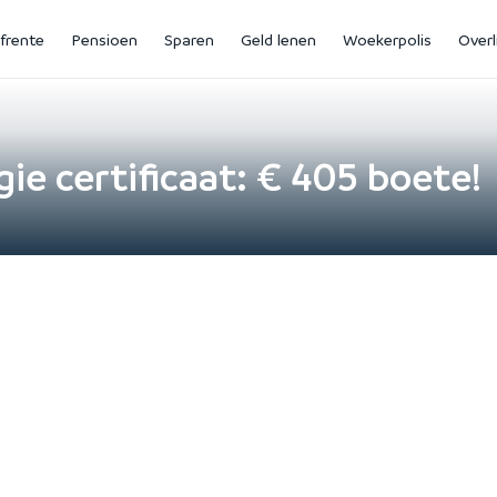
jfrente
Pensioen
Sparen
Geld lenen
Woekerpolis
Overl
ie certificaat: € 405 boete!