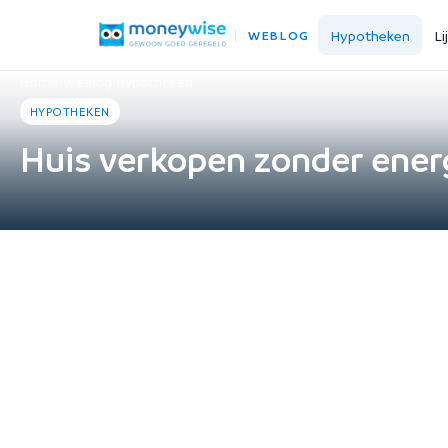
Hypotheken
Li
WEBLOG
Home
›
Weblog
›
Hypotheken
HYPOTHEKEN
Huis verkopen zonder energ