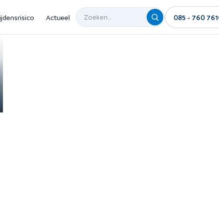
ijdensrisico
Actueel
085 - 760 761