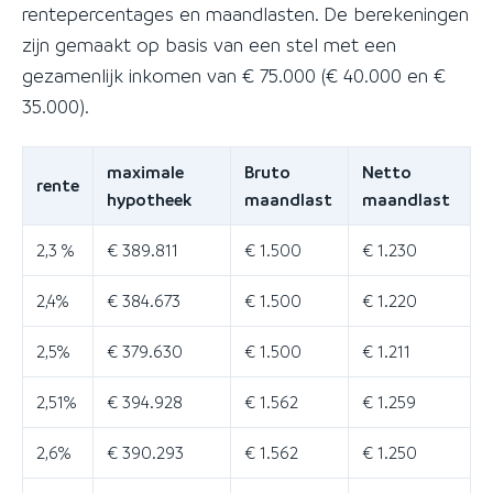
rentepercentages en maandlasten. De berekeningen
zijn gemaakt op basis van een stel met een
gezamenlijk inkomen van € 75.000 (€ 40.000 en €
35.000).
maximale
Bruto
Netto
rente
hypotheek
maandlast
maandlast
2,3 %
€ 389.811
€ 1.500
€ 1.230
2,4%
€ 384.673
€ 1.500
€ 1.220
2,5%
€ 379.630
€ 1.500
€ 1.211
2,51%
€ 394.928
€ 1.562
€ 1.259
2,6%
€ 390.293
€ 1.562
€ 1.250