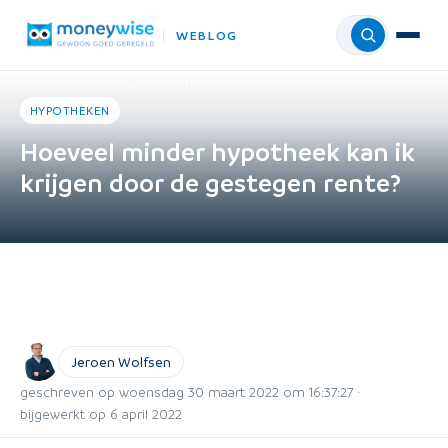
WEBLOG
Menu
Home
›
Weblog
›
Hypotheken
HYPOTHEKEN
Hoeveel minder hypotheek kan ik
krijgen door de gestegen rente?
Jeroen Wolfsen
geschreven op woensdag 30 maart 2022 om 16:37:27 ·
bijgewerkt op 6 april 2022