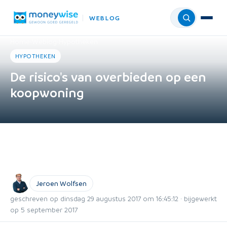
WEBLOG
Menu
Home
›
Weblog
›
Hypotheken
HYPOTHEKEN
De risico's van overbieden op een
koopwoning
Jeroen Wolfsen
geschreven op dinsdag 29 augustus 2017 om 16:45:12 · bijgewerkt
op 5 september 2017