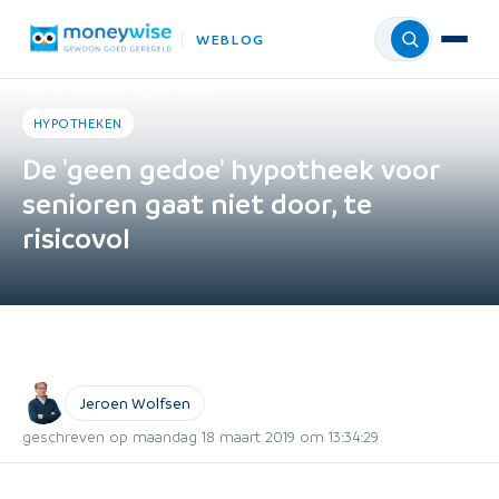
WEBLOG
Menu
Home
›
Weblog
›
Hypotheken
HYPOTHEKEN
De 'geen gedoe' hypotheek voor
senioren gaat niet door, te
risicovol
Jeroen Wolfsen
geschreven op maandag 18 maart 2019 om 13:34:29