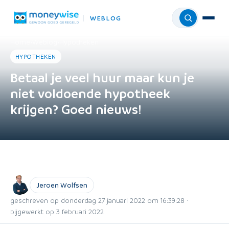
WEBLOG
Menu
Home
›
Weblog
›
Hypotheken
HYPOTHEKEN
Betaal je veel huur maar kun je
niet voldoende hypotheek
krijgen? Goed nieuws!
Jeroen Wolfsen
geschreven op donderdag 27 januari 2022 om 16:39:28 ·
bijgewerkt op 3 februari 2022