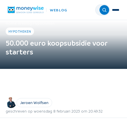
WEBLOG
Menu
Home
›
Weblog
›
Hypotheken
HYPOTHEKEN
50.000 euro koopsubsidie voor
starters
Jeroen Wolfsen
geschreven op woensdag 8 februari 2023 om 20:49:32