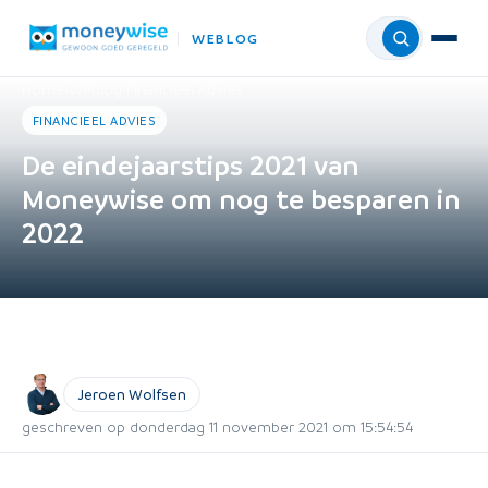
WEBLOG
Menu
Home
›
Weblog
›
Financieel Advies
FINANCIEEL ADVIES
De eindejaarstips 2021 van
Moneywise om nog te besparen in
2022
Jeroen Wolfsen
geschreven op donderdag 11 november 2021 om 15:54:54