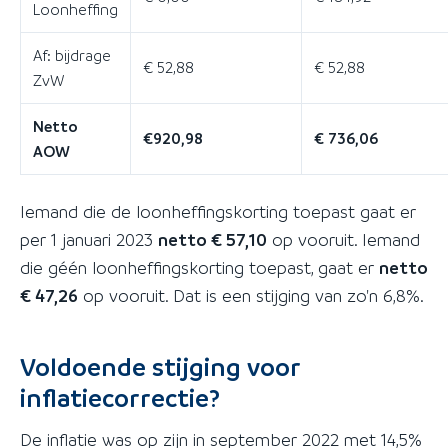
Loonheffing
Af: bijdrage
€ 52,88
€ 52,88
ZvW
Netto
€920,98
€ 736,06
AOW
Iemand die de loonheffingskorting toepast gaat er
per 1 januari 2023
netto € 57,10
op vooruit. Iemand
die géén loonheffingskorting toepast, gaat er
netto
€ 47,26
op vooruit. Dat is een stijging van zo'n 6,8%.
Voldoende stijging voor
inflatiecorrectie?
De inflatie was op zijn in september 2022 met 14,5%