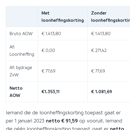
Met
Zonder
loonheffingskorting
loonheffingskorti
Bruto AOW
€ 1.413,80
€ 1.413,80
Af:
€ 0,00
€ 271,42
Loonheffing
Af: bijdrage
€ 77,69
€ 77,69
ZvW
Netto
€1.353,11
€ 1.081,69
AOW
Iemand die de loonheffingskorting toepast gaat er
per 1 januari 2023
netto € 91,59
op vooruit. Iemand
die géén loonheffingskorting toepast, gaat er
netto