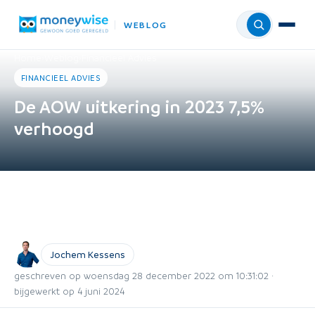
WEBLOG
Menu
Home
›
Weblog
›
Financieel Advies
FINANCIEEL ADVIES
De AOW uitkering in 2023 7,5%
verhoogd
Jochem Kessens
geschreven op woensdag 28 december 2022 om 10:31:02 ·
bijgewerkt op 4 juni 2024