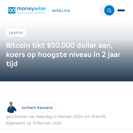
WEBLOG
Menu
Home
›
Weblog
›
Crypto
CRYPTO
Bitcoin tikt $50.000 dollar aan,
koers op hoogste niveau in 2 jaar
tijd
Jochem Kessens
geschreven op maandag 12 februari 2024 om 18:44:59 ·
bijgewerkt op 13 februari 2024