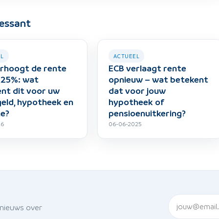
ressant
EL
ACTUEEL
rhoogt de rente
ECB verlaagt rente
,25%: wat
opnieuw – wat betekent
nt dit voor uw
dat voor jouw
eld, hypotheek en
hypotheek of
te?
pensioenuitkering?
26
06-06-2025
 nieuws over