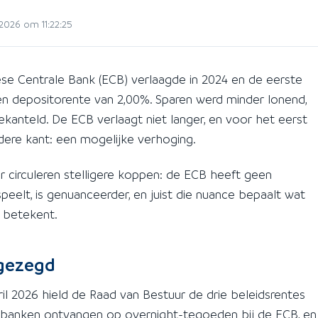
2026 om 11:22:25
opese Centrale Bank (ECB) verlaagde in 2024 en de eerste
een depositorente van 2,00%. Sparen werd minder lonend,
kanteld. De ECB verlaagt niet langer, en voor het eerst
dere kant: een mogelijke verhoging.
r circuleren stelligere koppen: de ECB heeft geen
eelt, is genuanceerder, en juist die nuance bepaalt wat
e betekent.
 gezegd
il 2026 hield de Raad van Bestuur de drie beleidsrentes
at banken ontvangen op overnight-tegoeden bij de ECB, en