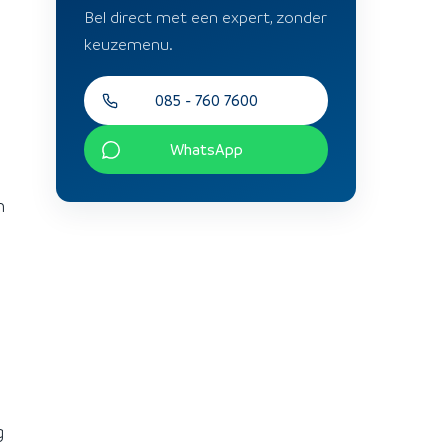
Bel direct met een expert, zonder
keuzemenu.
085 - 760 7600
WhatsApp
n
g