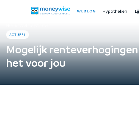
Hypotheken
Li
WEBLOG
Home
›
Weblog
›
Actueel
ACTUEEL
Mogelijk renteverhogingen 
het voor jou