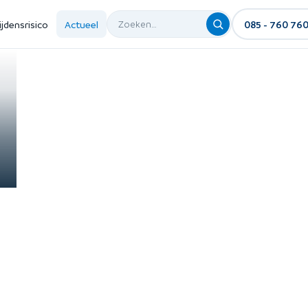
ijdensrisico
Actueel
085 - 760 76