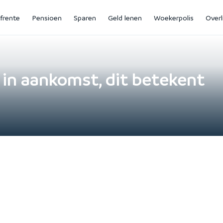
jfrente
Pensioen
Sparen
Geld lenen
Woekerpolis
Overl
in aankomst, dit betekent