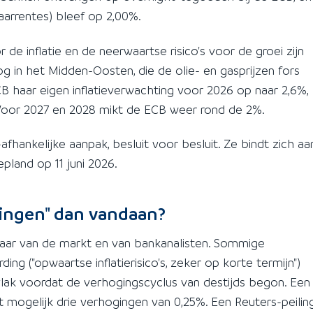
arrentes) bleef op 2,00%.
 de inflatie en de neerwaartse risico's voor de groei zijn
g in het Midden-Oosten, die de olie- en gasprijzen fors
 haar eigen inflatieverwachting voor 2026 op naar 2,6%,
 Voor 2027 en 2028 mikt de ECB weer rond de 2%.
fhankelijke aanpak, besluit voor besluit. Ze bindt zich aa
pland op 11 juni 2026.
ingen" dan vandaan?
maar van de markt en van bankanalisten. Sommige
g ("opwaartse inflatierisico's, zeker op korte termijn")
, vlak voordat de verhogingscyclus van destijds begon. Een
ogelijk drie verhogingen van 0,25%. Een Reuters-peilin