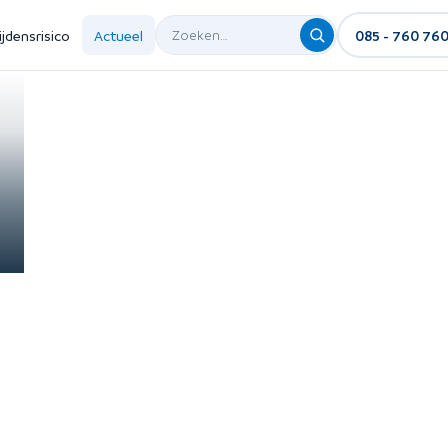
ijdensrisico
Actueel
085 - 760 76