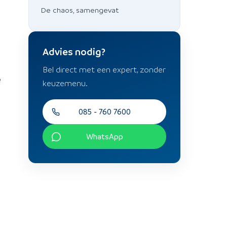
De chaos, samengevat
Advies nodig?
Bel direct met een expert, zonder
e
keuzemenu.
085 - 760 7600
WhatsApp