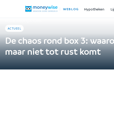
Hypotheken
Li
WEBLOG
Home
›
Weblog
›
Actueel
ACTUEEL
De chaos rond box 3: waa
maar niet tot rust komt