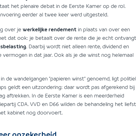
taat het plenaire debat in de Eerste Kamer op de rol.
invoering eerder al twee keer werd uitgesteld.
ng over je
werkelijke rendement
in plaats van over een
s het dat ook: je betaalt over de rente die je echt ontvangt
belasting
. Daarbij wordt niet alleen rente, dividend en
e vermogen in dat jaar. Ook als je die winst nog helemaal
, in de wandelgangen "papieren winst" genoemd, ligt politie
ups geldt een uitzondering: daar wordt pas afgerekend bij
ag aftrekken. In de Eerste Kamer is een meerderheid
tiepartij CDA. VVD en D66 wilden de behandeling het liefst
 het kabinet nog doorvoert.
eer onzekerheid