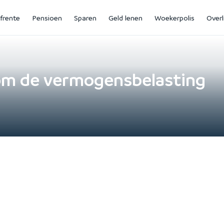
jfrente
Pensioen
Sparen
Geld lenen
Woekerpolis
Overl
rom de vermogensbelasting