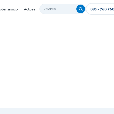
ijdensrisico
Actueel
085 - 760 76