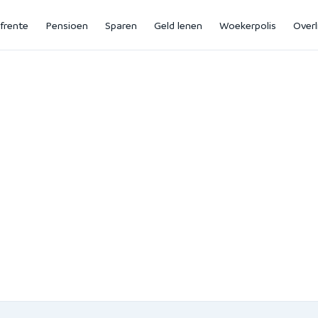
jfrente
Pensioen
Sparen
Geld lenen
Woekerpolis
Overl