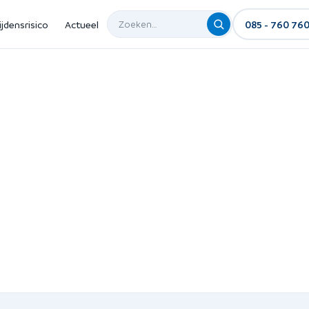
ijdensrisico
Actueel
085 - 760 76