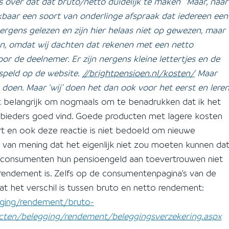
 over dat dat bruto/netto duidelijk te maken’
‘Maar, naar
lijkbaar een soort van onderlinge afspraak dat iedereen een
rgens gelezen en zijn hier helaas niet op gewezen, maar
en, omdat wij dachten dat rekenen met een netto
or de deelnemer. Er zijn nergens kleine lettertjes en de
espeld op de website.
//brightpensioen.nl/kosten/
Maar
n doen. Maar ‘wij’ doen het dan ook voor het eerst en lere
t belangrijk om nogmaals om te benadrukken dat ik het
anbieders goed vind. Goede producten met lagere kosten
ort en ook deze reactie is niet bedoeld om nieuwe
ok van mening dat het eigenlijk niet zou moeten kunnen da
aar consumenten hun pensioengeld aan toevertrouwen niet
 rendement is. Zelfs op de consumentenpagina’s van de
wat het verschil is tussen bruto en netto rendement:
gging/rendement/bruto-
cten/belegging/rendement/beleggingsverzekering.aspx