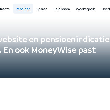
jfrente
Pensioen
Sparen
Geld lenen
Woekerpolis
Overl
website en pensioenindicatie
. En ook MoneyWise past