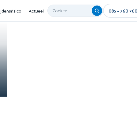
ijdensrisico
Actueel
085 - 760 76