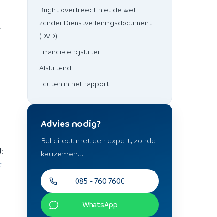
Bright overtreedt niet de wet
zonder Dienstverleningsdocument
p
(DVD)
Financiele bijsluiter
Afsluitend
Fouten in het rapport
Advies nodig?
Bel direct met een expert, zonder
:
keuzemenu.
t
085 - 760 7600
WhatsApp