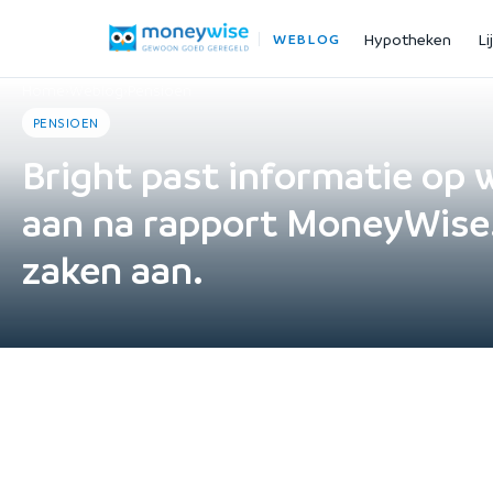
Hypotheken
Li
WEBLOG
Home
›
Weblog
›
Pensioen
PENSIOEN
Bright past informatie op 
aan na rapport MoneyWise
zaken aan.