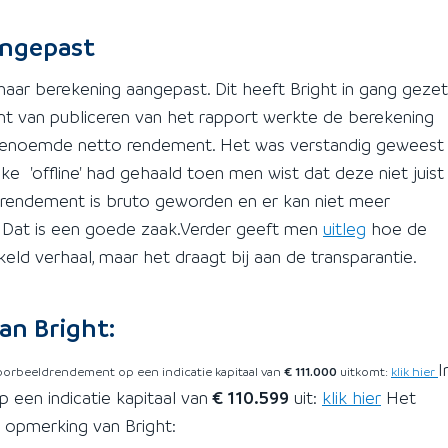
angepast
aar berekening aangepast. Dit heeft Bright in gang gezet
t van publiceren van het rapport werkte de berekening
 genoemde netto rendement. Het was verstandig geweest
jke 'offline' had gehaald toen men wist dat deze niet juist
o rendement is bruto geworden en er kan niet meer
Dat is een goede zaak.Verder geeft men
uitleg
hoe de
eld verhaal, maar het draagt bij aan de transparantie.
an Bright:
I
voorbeeldrendement op een indicatie kapitaal van
€ 111.000
uitkomt:
klik hier
 een indicatie kapitaal van
€ 110.599
uit:
klik hier
Het
e opmerking van Bright: