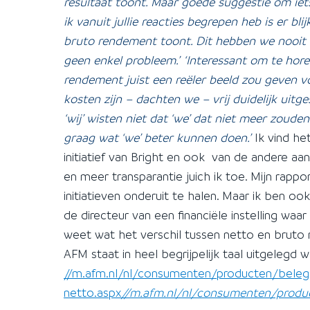
resultaat toont. Maar goede suggestie om iets
ik vanuit jullie reacties begrepen heb is er b
bruto rendement toont. Dit hebben we nooit e
geen enkel probleem.’
‘Interessant om te hor
rendement juist een reëler beeld zou geven vo
kosten zijn – dachten we – vrij duidelijk uitg
‘wij’ wisten niet dat ‘we’ dat niet meer zoude
graag wat ‘we’ beter kunnen doen.’
Ik vind he
initiatief van Bright en ook van de andere a
en meer transparantie juich ik toe. Mijn rapp
initiatieven onderuit te halen. Maar ik ben o
de directeur van een financiële instelling w
weet wat het verschil tussen netto en bruto
AFM staat in heel begrijpelijk taal uitgelegd 
//m.afm.nl/nl/consumenten/producten/bele
netto.aspx
//m.afm.nl/nl/consumenten/produ