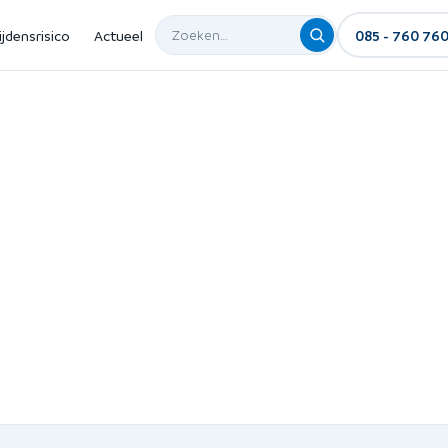
ijdensrisico
Actueel
085 - 760 76