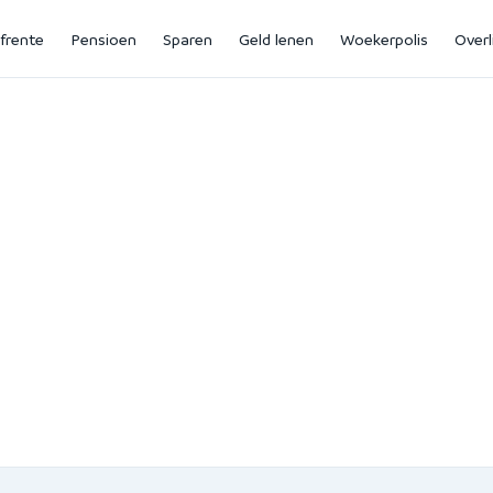
jfrente
Pensioen
Sparen
Geld lenen
Woekerpolis
Overl