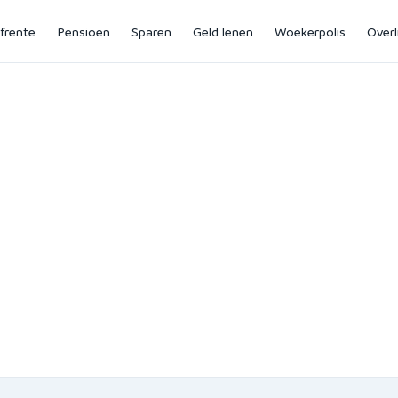
jfrente
Pensioen
Sparen
Geld lenen
Woekerpolis
Overl