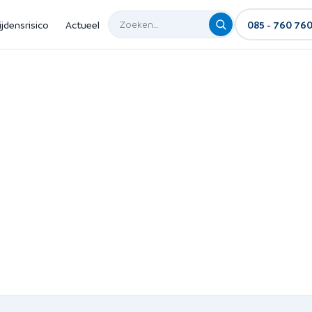
ijdensrisico
Actueel
085 - 760 76