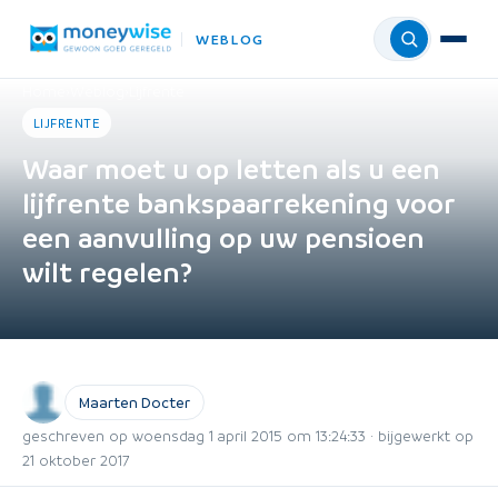
WEBLOG
Menu
Home
›
Weblog
›
Lijfrente
LIJFRENTE
Waar moet u op letten als u een
lijfrente bankspaarrekening voor
een aanvulling op uw pensioen
wilt regelen?
Maarten Docter
geschreven op woensdag 1 april 2015 om 13:24:33 · bijgewerkt op
21 oktober 2017