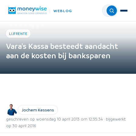
WEBLOG
Menu
Home
›
Weblog
›
Lijfrente
LIJFRENTE
Vara's Kassa besteedt aandacht
aan de kosten bij banksparen
Jochem Kessens
geschreven op woensdag 10 april 2013 om 12:35:34 · bijgewerkt
op 30 april 2016