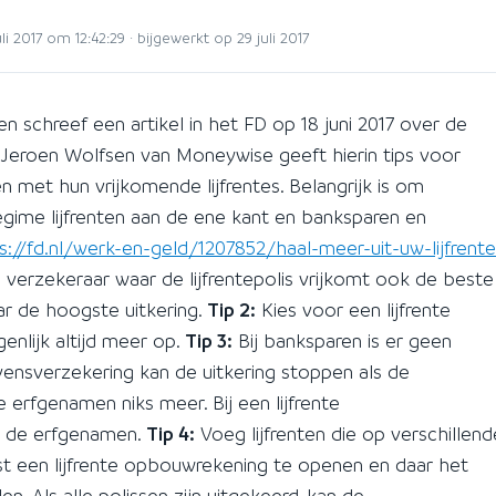
 2017 om 12:42:29 · bijgewerkt op 29 juli 2017
 schreef een artikel in het FD op 18 juni 2017 over de
 Jeroen Wolfsen van Moneywise geeft hierin tips voor
met hun vrijkomende lijfrentes. Belangrijk is om
gime lijfrenten aan de ene kant en banksparen en
s://fd.nl/werk-en-geld/1207852/haal-meer-uit-uw-lijfrente
verzekeraar waar de lijfrentepolis vrijkomt ook de beste
r de hoogste uitkering.
Tip 2:
Kies voor een lijfrente
genlijk altijd meer op.
Tip 3:
Bij banksparen is er geen
evensverzekering kan de uitkering stoppen als de
erfgenamen niks meer. Bij een lijfrente
r de erfgenamen.
Tip 4:
Voeg lijfrenten die op verschillend
t een lijfrente opbouwrekening te openen en daar het
n. Als alle polissen zijn uitgekeerd, kan de