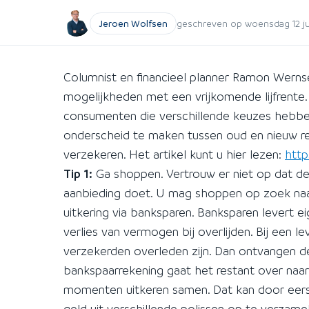
Jeroen Wolfsen
geschreven op woensdag 12 juli
Columnist en financieel planner Ramon Wernsen
mogelijkheden met een vrijkomende lijfrente.
consumenten die verschillende keuzes hebben 
onderscheid te maken tussen oud en nieuw re
verzekeren. Het artikel kunt u hier lezen:
http
Tip 1:
Ga shoppen. Vertrouw er niet op dat de 
aanbieding doet. U mag shoppen op zoek naa
uitkering via banksparen. Banksparen levert ei
verlies van vermogen bij overlijden. Bij een l
verzekerden overleden zijn. Dan ontvangen de 
bankspaarrekening gaat het restant over naa
momenten uitkeren samen. Dat kan door eers
geld uit verschillende polissen op te verzamele