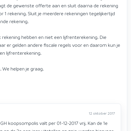
aagt de gewenste offerte aan en sluit daarna de rekening
r 1 rekening. Sluit je meerdere rekeningen tegelijkertijd
ende rekening.
rekening hebben en niet een lijfrenterekening. Die
aar er gelden andere fiscale regels voor en daarom kun je
n lijfrenterekening.
. We helpen je graag.
12 oktober 2017
, GH koopsompolis valt per 01-12-2017 vrij. Kan de 1e
n en de 2e een jaar uitstellen en zoja, worden hiervoor