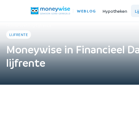
Hypotheken
Li
WEBLOG
Home
›
Weblog
›
Lijfrente
LIJFRENTE
Moneywise in Financieel Da
lijfrente