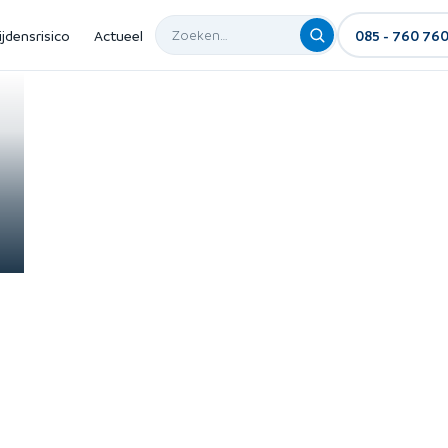
ijdensrisico
Actueel
085 - 760 76