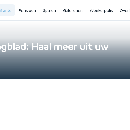
jfrente
Pensioen
Sparen
Geld lenen
Woekerpolis
Overl
gblad: Haal meer uit uw