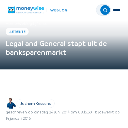
WEBLOG
Menu
Home
›
Weblog
›
Lijfrente
LIJFRENTE
Legal and General stapt uit de
banksparenmarkt
Jochem Kessens
geschreven op dinsdag 24 juni 2014 om 08:15:39 · bijgewerkt op
14 januari 2016