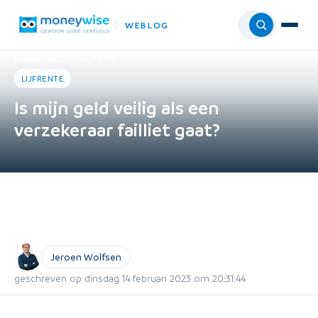
WEBLOG
Menu
Home
›
Weblog
›
Lijfrente
LIJFRENTE
Is mijn geld veilig als een
verzekeraar failliet gaat?
Jeroen Wolfsen
geschreven op dinsdag 14 februari 2023 om 20:31:44