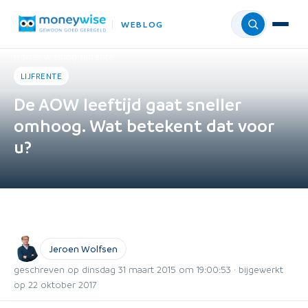
WEBLOG
Menu
Home
›
Weblog
›
Lijfrente
LIJFRENTE
De AOW leeftijd gaat sneller
omhoog. Wat betekent dat voor
u?
Jeroen Wolfsen
geschreven op dinsdag 31 maart 2015 om 19:00:53 · bijgewerkt
op 22 oktober 2017