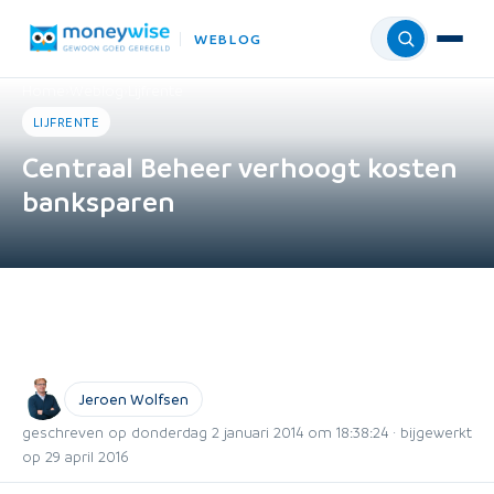
WEBLOG
Menu
Home
›
Weblog
›
Lijfrente
LIJFRENTE
Centraal Beheer verhoogt kosten
banksparen
Jeroen Wolfsen
geschreven op donderdag 2 januari 2014 om 18:38:24 · bijgewerkt
op 29 april 2016