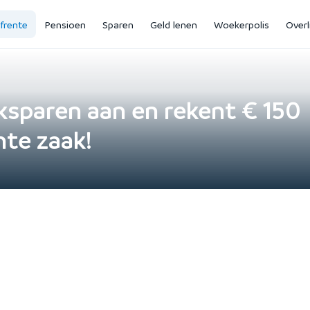
jfrente
Pensioen
Sparen
Geld lenen
Woekerpolis
Overl
sparen aan en rekent € 150
hte zaak!