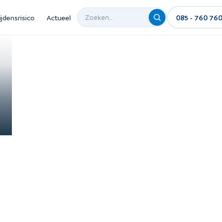
ijdensrisico
Actueel
085 - 760 76