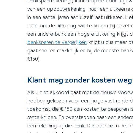
bankspaarrekening ) kunt u op de door u ge
van een opbouwrekening naar een uitkeerrek
in een aantal jaren aan u zelf laat uitkeren. H
bent om de uitkering aan te kopen bij dezelfd
een andere bank een hogere uitkering krijgt 
banksparen te vergelijken
krijgt u dus meer p
gaat snel en makkelijk en bij de meeste ban
€150).
Klant mag zonder kosten weg
Als u niet akkoord gaat met de nieuwe voor
hebben gekozen voor een hoge vast rente die
toekomst die € 150 aan kosten te besparen 
rente krijgen. En overstappen naar een and
een rekening bij die bank. Dus ,een 'als u het