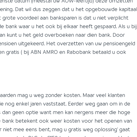
wenste datum (meestal uw AOW-leeftijd) deze omzetten
ening. Dat wil dus zeggen dat u het opgebouwde kapitaa
et grote voordeel aan banksparen is dat u niet verplicht
e bank waar u het ook bij elkaar heeft gespaard. Als u bij
dan kunt u het geld overboeken naar dien bank. Door
ensioen uitgekeerd. Het overzetten van uw pensioengeld
ken gratis ( bij ABN AMRO en Rabobank betaald u ook
waarden mag u weg zonder kosten. Maar veel klanten
 nog enkel jaren vaststaat. Eerder weg gaan om in de
is dan geen optie want men kan nergens meer die hoge
ere bank betekent ook weer kosten voor het openen van
 er niet mee eens bent, mag u gratis weg oplossing' gaat