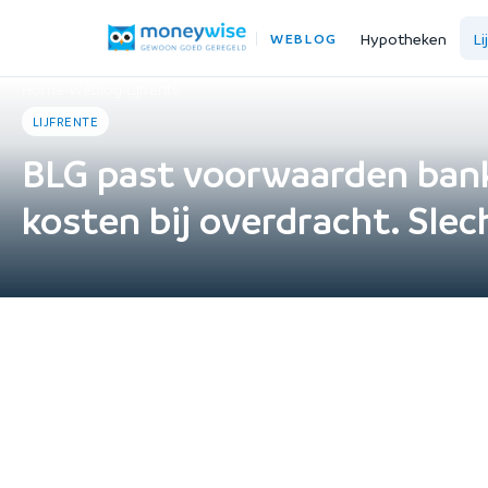
Hypotheken
Li
WEBLOG
Home
›
Weblog
›
Lijfrente
LIJFRENTE
BLG past voorwaarden bank
kosten bij overdracht. Slec