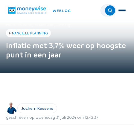
WEBLOG
Menu
Home
›
Weblog
›
Financiele planning
FINANCIELE PLANNING
Inflatie met 3,7% weer op hoogste
punt in een jaar
Jochem Kessens
geschreven op woensdag 31 juli 2024 om 12:42:37