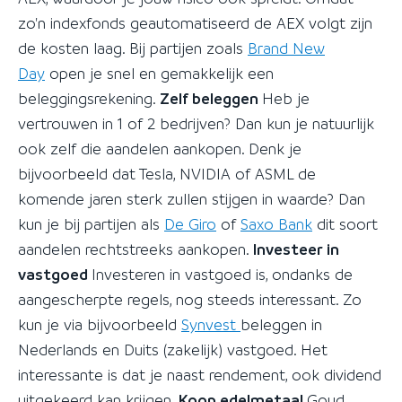
zo'n indexfonds geautomatiseerd de AEX volgt zijn
de kosten laag. Bij partijen zoals
Brand New
Day
open je snel en gemakkelijk een
beleggingsrekening.
Zelf beleggen
Heb je
vertrouwen in 1 of 2 bedrijven? Dan kun je natuurlijk
ook zelf die aandelen aankopen. Denk je
bijvoorbeeld dat Tesla, NVIDIA of ASML de
komende jaren sterk zullen stijgen in waarde? Dan
kun je bij partijen als
De Giro
of
Saxo Bank
dit soort
aandelen rechtstreeks aankopen.
Investeer in
vastgoed
Investeren in vastgoed is, ondanks de
aangescherpte regels, nog steeds interessant. Zo
kun je via bijvoorbeeld
Synvest
beleggen in
Nederlands en Duits (zakelijk) vastgoed. Het
interessante is dat je naast rendement, ook dividend
uitgekeerd kan krijgen.
Koop edelmetaal
Goud,