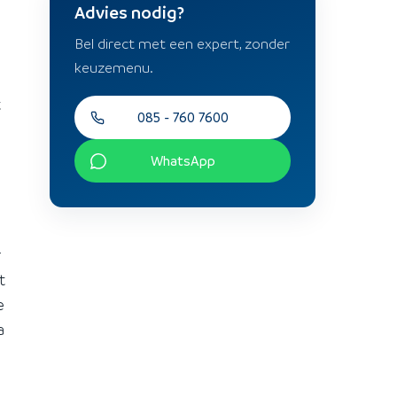
Advies nodig?
Bel direct met een expert, zonder
keuzemenu.
t
085 - 760 7600
WhatsApp
r
t
e
a