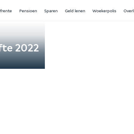
jfrente
Pensioen
Sparen
Geld lenen
Woekerpolis
Overl
ifte 2022