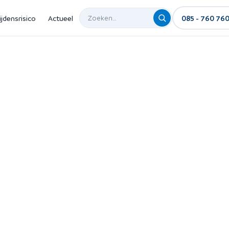
ijdensrisico
Actueel
085 - 760 76