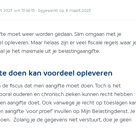
 2023 om 13:46:15 · bijgewerkt op 8 maart 2023
ngifte moet weer worden gedaan. Slim omgaan met je
 opleveren. Maar helaas zijn er veel fiscale regels waar j
 je het maximale uit je belastingaangifte.
gifte doen kan voordeel opleveren
n de fiscus dat men aangifte moet doen. Toch is het
 Vooral ouderen en chronisch zieken kunnen recht hebben
f geen aangifte doet. Ook vanwege je recht op toeslagen ka
aangifte ’voor proef’ invullen op Mijn Belastingdienst. Je
doen. Zolang je de gegevens niet verstuurt, doe je geen