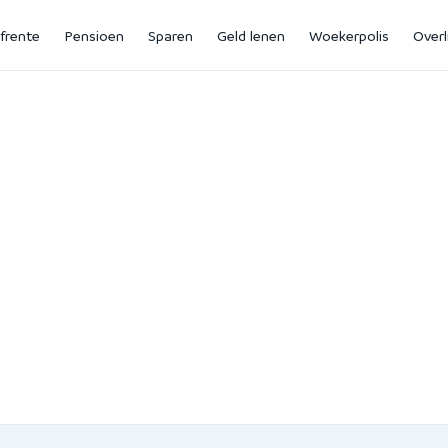
jfrente
Pensioen
Sparen
Geld lenen
Woekerpolis
Overl