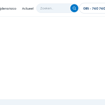
ijdensrisico
Actueel
085 - 760 76