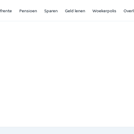
jfrente
Pensioen
Sparen
Geld lenen
Woekerpolis
Overl