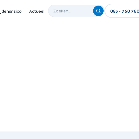
ijdensrisico
Actueel
085 - 760 76