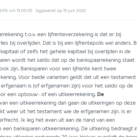
2014 om 13:05:05 · bijgewerkt op 15 juni 2020
ekening t.o.v. een lijfrenteverzekering is dat er bij
 bij overlijden. Dat is bij een lijfrentepolis wel anders. Bi
apitaal of zelfs het gehele kapitaal bij overlijden in de
paren wordt het saldo dat op de bankspaarrekening staat
ook zijn. Banksparen voor een lijfrente kent twee
kening. Voor beide varianten geldt dat uit een testament
de erfgenaam is (of erfgenamen zijn) voor het saldo op de
g voor een opbouw- of een uitkeerrekening.
De
 van een uitkeerrekening dan gaan de uitkeringen op deze
kt weer uit het testament wie de erfgenamen zijn. Is er
rfrecht. Ik leg het even uit aan de hand van een
 een banksparen uitkeerrekening. De uitkering bedraagt i
eze uitkering gedurende 20 jaar. Helaas overlijdt de heer