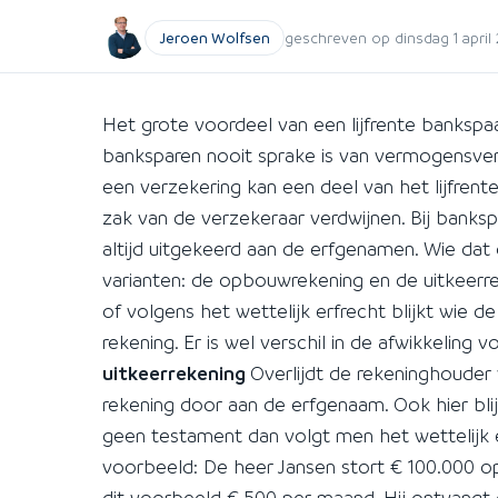
Jeroen Wolfsen
geschreven op dinsdag 1 april 
Het grote voordeel van een lijfrente bankspaarr
banksparen nooit sprake is van vermogensverlies
een verzekering kan een deel van het lijfrentek
zak van de verzekeraar verdwijnen. Bij banks
altijd uitgekeerd aan de erfgenamen. Wie dat 
varianten: de opbouwrekening en de uitkeerre
of volgens het wettelijk erfrecht blijkt wie 
rekening. Er is wel verschil in de afwikkelin
uitkeerrekening
Overlijdt de rekeninghouder
rekening door aan de erfgenaam. Ook hier blij
geen testament dan volgt men het wettelijk e
voorbeeld: De heer Jansen stort € 100.000 op
dit voorbeeld € 500 per maand. Hij ontvangt d