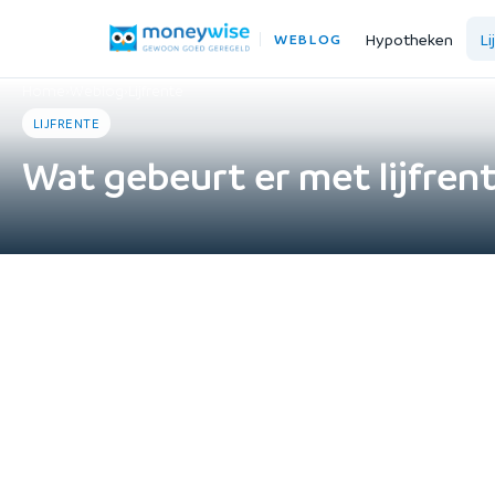
Hypotheken
Li
WEBLOG
Home
›
Weblog
›
Lijfrente
LIJFRENTE
Wat gebeurt er met lijfrent