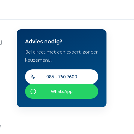
Advies nodig?
j
Bel direct met een expert, zonder
keuzemenu.
085 - 760 7600
WhatsApp
n