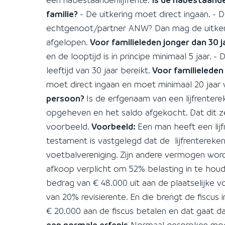
familie?
- De uitkering moet direct ingaan. - 
echtgenoot/partner ANW? Dan mag de uitkerin
afgelopen.
Voor familieleden jonger dan 30 
en de looptijd is in principe minimaal 5 jaar. - 
leeftijd van 30 jaar bereikt.
Voor familieleden
moet direct ingaan en moet minimaal 20 jaar
persoon?
Is de erfgenaam van een lijfrenter
opgeheven en het saldo afgekocht. Dat dit zee
voorbeeld.
Voorbeeld:
Een man heeft een lij
testament is vastgelegd dat de lijfrenterekeni
voetbalvereniging. Zijn andere vermogen wordt 
afkoop verplicht om 52% belasting in te hou
bedrag van € 48.000 uit aan de plaatselijke vo
van 20% revisierente. En die brengt de fiscus
€ 20.000 aan de fiscus betalen en dat gaat da
een normale erfenis
Normaal gesproken mog