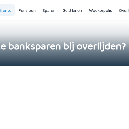
jfrente
Pensioen
Sparen
Geld lenen
Woekerpolis
Overl
e banksparen bij overlijden?