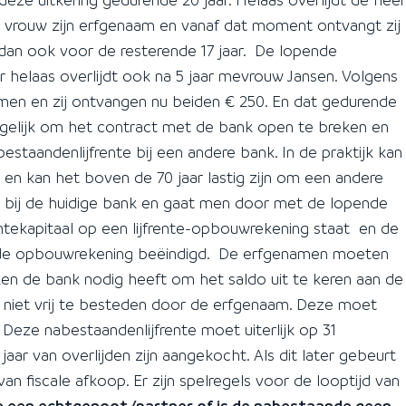
jn vrouw zijn erfgenaam en vanaf dat moment ontvangt zij
 dan ook voor de resterende 17 jaar. De lopende
 helaas overlijdt ook na 5 jaar mevrouw Jansen. Volgens
amen en zij ontvangen nu beiden € 250. En dat gedurende
 mogelijk om het contract met de bank open te breken en
staandenlijfrente bij een andere bank. In de praktijk kan
en kan het boven de 70 jaar lastig zijn om een andere
n bij de huidige bank en gaat men door met de lopende
rentekapitaal op een lijfrente-opbouwrekening staat en de
ende opbouwrekening beëindigd. De erfgenamen moeten
en de bank nodig heeft om het saldo uit te keren aan de
s niet vrij te besteden door de erfgenaam. Deze moet
Deze nabestaandenlijfrente moet uiterlijk op 31
ar van overlijden zijn aangekocht. Als dit later gebeurt
van fiscale afkoop. Er zijn spelregels voor de looptijd van
e een echtgenoot/partner of is de nabestaande geen