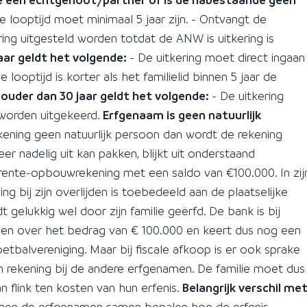
De looptijd moet minimaal 5 jaar zijn. - Ontvangt de
g uitgesteld worden totdat de ANW is uitkering is
jaar geldt het volgende:
- De uitkering moet direct ingaan
De looptijd is korter als het familielid binnen 5 jaar de
 ouder dan 30 jaar geldt het volgende:
- De uitkering
 worden uitgekeerd.
Erfgenaam is geen natuurlijk
ekening geen natuurlijk persoon dan wordt de rekening
r nadelig uit kan pakken, blijkt uit onderstaand
frente-opbouwrekening met een saldo van €100.000. In zij
ng bij zijn overlijden is toebedeeld aan de plaatselijke
gelukkig wel door zijn familie geërfd. De bank is bij
den over het bedrag van € 100.000 en keert dus nog een
etbalvereniging. Maar bij fiscale afkoop is er ook sprake
 in rekening bij de andere erfgenamen. De familie moet dus
n flink ten kosten van hun erfenis.
Belangrijk verschil me
en de erfgenamen samen bepalen hoe de erfenis