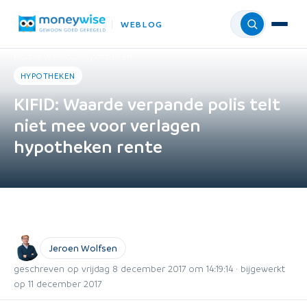
WEBLOG
Menu
Home
›
Weblog
›
Hypotheken
HYPOTHEKEN
KIFID: Waarde verpande polis telt
niet mee voor verlagen
hypotheken rente
Jeroen Wolfsen
geschreven op vrijdag 8 december 2017 om 14:19:14 · bijgewerkt
op 11 december 2017