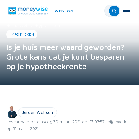
WEBLOG
Menu
Home
›
Weblog
›
Hypotheken
HYPOTHEKEN
Is je huis meer waard geworden?
Grote kans dat je kunt besparen
op je hypotheekrente
Jeroen Wolfsen
geschreven op dinsdag 30 maart 2021 om 13:07:57 · bijgewerkt
op 31 maart 2021