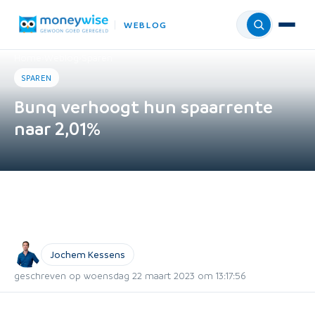
WEBLOG
Menu
Home
›
Weblog
›
Sparen
SPAREN
Bunq verhoogt hun spaarrente
naar 2,01%
Jochem Kessens
geschreven op woensdag 22 maart 2023 om 13:17:56