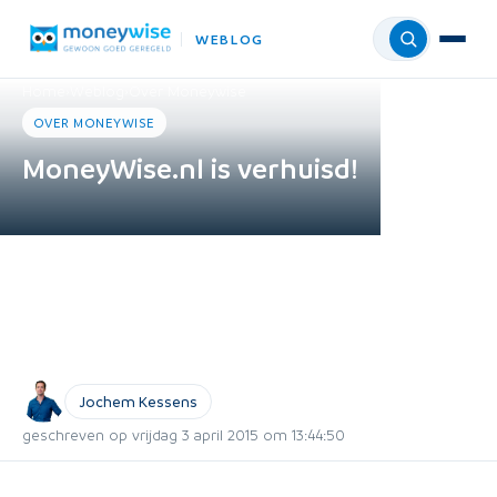
WEBLOG
Menu
Home
›
Weblog
›
Over Moneywise
OVER MONEYWISE
MoneyWise.nl is verhuisd!
Jochem Kessens
geschreven op vrijdag 3 april 2015 om 13:44:50